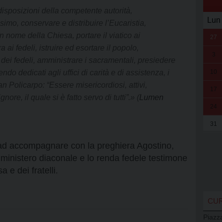
disposizioni della competente autorità,
Lun
imo, conservare e distribuire l’Eucaristia,
n nome della Chiesa, portare il viatico ai
27
 ai fedeli, istruire ed esortare il popolo,
3
 dei fedeli, amministrare i sacramentali, presiedere
10
ndo dedicati agli uffici di carità e di assistenza, i
an Policarpo: “Essere misericordiosi, attivi,
17
re, il quale si è fatto servo di tutti”.» (
Lumen
24
31
 ad accompagnare con la preghiera Agostino,
l ministero diaconale e lo renda fedele testimone
 e dei fratelli.
CUR
Piazz