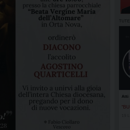
APOSTOLA
GRUPPI DI
TUTE
MOVIMENT
OFS SAN 
OFS SS. N
OFS DI AS
OFS SAN 
GIFRA
Atti
RNS
“B
19 L
UNITALSI