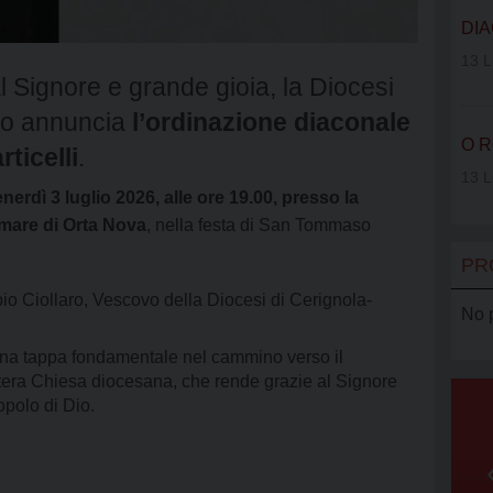
VOLONTAR
DIA
SERRA CL
13 L
l Signore e grande gioia, la Diocesi
AGCI
ano annuncia
l’ordinazione diaconale
O R
AMCI
ticelli
.
13 L
nerdì 3 luglio 2026, alle ore 19.00, presso la
omare di Orta Nova
, nella festa di San Tommaso
PR
bio Ciollaro, Vescovo della Diocesi di Cerignola-
No 
una tappa fondamentale nel cammino verso il
ntera Chiesa diocesana, che rende grazie al Signore
opolo di Dio.