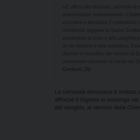
«È ufficio del diacono, secondo le 
amministrare solennemente il battes
assistere e benedire il matrimonio i
moribondi, leggere la Sacra Scrittura
presiedere al culto e alla preghiera
al rito funebre e alla sepoltura. Esse
diaconi si ricordino del monito di S
camminare secondo la verità del Signo
Gentium, 29)
La comunità diocesana è invitata
affinché il Signore lo sostenga ne
del Vangelo, al servizio della Chiesa