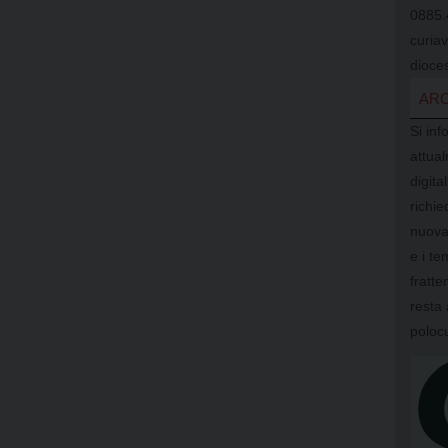
0885.
curia
dioces
ARC
Si inf
attual
digit
richi
nuova
e i te
fratte
resta 
poloc