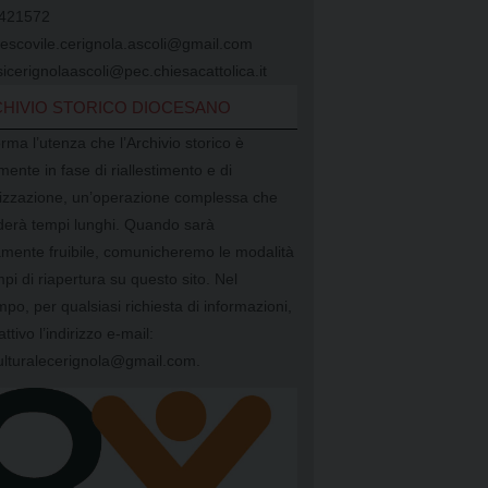
421572
vescovile.cerignola.ascoli@gmail.com
icerignolaascoli@pec.chiesacattolica.it
HIVIO STORICO DIOCESANO
orma l’utenza che l’Archivio storico è
mente in fase di riallestimento e di
alizzazione, un’operazione complessa che
ederà tempi lunghi. Quando sarà
mente fruibile, comunicheremo le modalità
mpi di riapertura su questo sito. Nel
mpo, per qualsiasi richiesta di informazioni,
attivo l’indirizzo e-mail:
ulturalecerignola@gmail.com.