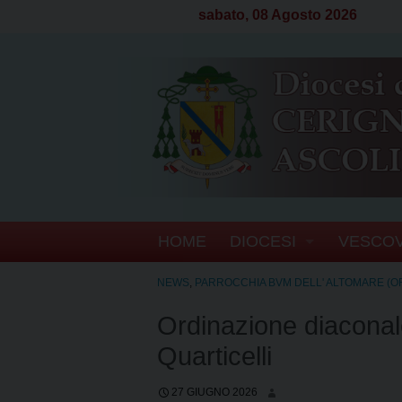
sabato, 08 Agosto 2026
S
HOME
DIOCESI
VESCO
k
i
CENNI STORICI
BIOGRA
NEWS
,
PARROCCHIA BVM DELL' ALTOMARE (O
p
t
Ordinazione diaconale
CRONOTASSI DEI VE
SEGRET
o
Quarticelli
c
TERRITORIO
ATTI D
o
27 GIUGNO 2026