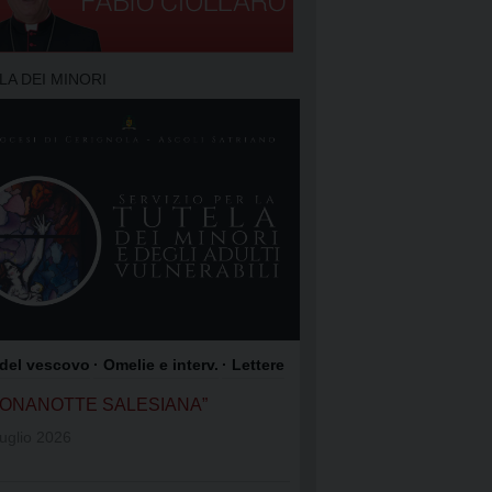
TO DELLA PREGHIERA
 PREGHIERA
LA DEI MINORI
O DEI FOCOLARI
GIOACCHINO
OME DI GESÙ
COLI SATRIANO
ROCCO
 del vescovo
· Omelie e interv.
· Lettere
UONANOTTE SALESIANA”
uglio 2026