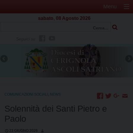
Menu
sabato, 08 Agosto 2026
f
Y
Seguici su
b
o
u
t
u
b
e
COMUNICAZIONI SOCIALI
,
NEWS
Solennità dei Santi Pietro e
Paolo
23 GIUGNO 2026