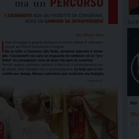
APOSTOLA
GRUPPI DI
TUTE
MOVIMENT
OFS SAN 
OFS SS. N
OFS DI AS
OFS SAN 
GIFRA
Atti
RNS
“B
19 L
UNITALSI