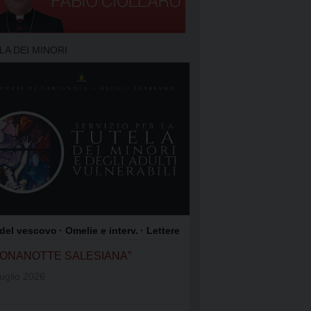
TO DELLA PREGHIERA
 PREGHIERA
LA DEI MINORI
O DEI FOCOLARI
GIOACCHINO
OME DI GESÙ
COLI SATRIANO
ROCCO
 del vescovo
· Omelie e interv.
· Lettere
UONANOTTE SALESIANA”
uglio 2026