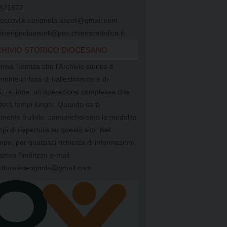
421572
vescovile.cerignola.ascoli@gmail.com
icerignolaascoli@pec.chiesacattolica.it
HIVIO STORICO DIOCESANO
orma l’utenza che l’Archivio storico è
mente in fase di riallestimento e di
alizzazione, un’operazione complessa che
ederà tempi lunghi. Quando sarà
mente fruibile, comunicheremo le modalità
mpi di riapertura su questo sito. Nel
mpo, per qualsiasi richiesta di informazioni,
attivo l’indirizzo e-mail:
ulturalecerignola@gmail.com.