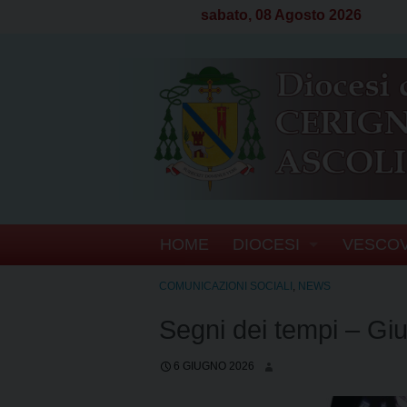
sabato, 08 Agosto 2026
S
HOME
DIOCESI
VESCO
k
i
CENNI STORICI
BIOGRA
COMUNICAZIONI SOCIALI
,
NEWS
p
t
Segni dei tempi – Gi
CRONOTASSI DEI VE
SEGRET
o
c
TERRITORIO
ATTI D
6 GIUGNO 2026
o