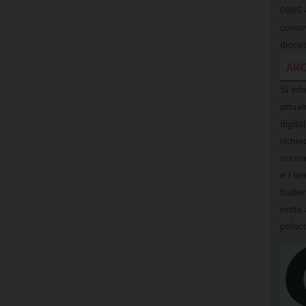
0885.
curia
dioces
ARC
Si inf
attual
digit
richi
nuova
e i te
fratte
resta 
poloc