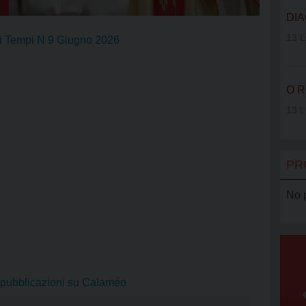
VOLONTAR
DIA
SERRA CL
13 L
i Tempi N 9 Giugno 2026
AGCI
O R
AMCI
13 L
PR
No 
e pubblicazioni su Calaméo