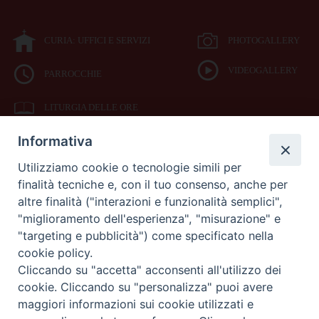
CURIA: UFFICI E SERVIZI
PHOTOGALLERY
VIDEOGALLERY
PARROCCHIE
LITURGIA DELLE ORE
Informativa
BIBBIA CEI ON LINE
Utilizziamo cookie o tecnologie simili per
finalità tecniche e, con il tuo consenso, anche per
SEDE
altre finalità ("interazioni e funzionalità semplici",
VESCOVILE
"miglioramento dell'esperienza", "misurazione" e
"targeting e pubblicità") come specificato nella
cookie policy.
Piazza Duomo 42
Cliccando su "accetta" acconsenti all'utilizzo dei
71042
cookie. Cliccando su "personalizza" puoi avere
Cerignola (Foggia)
maggiori informazioni sui cookie utilizzati e
Tel 0885.42.15.72
Fax 0885.42.94.90