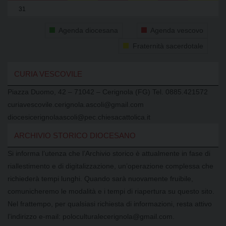
31
1
2
3
4
5
6
Agenda diocesana
Agenda vescovo
Fraternità sacerdotale
CURIA VESCOVILE
Piazza Duomo, 42 – 71042 – Cerignola (FG) Tel. 0885.421572
curiavescovile.cerignola.ascoli@gmail.com
diocesicerignolaascoli@pec.chiesacattolica.it
ARCHIVIO STORICO DIOCESANO
Si informa l’utenza che l’Archivio storico è attualmente in fase di
riallestimento e di digitalizzazione, un’operazione complessa che
richiederà tempi lunghi. Quando sarà nuovamente fruibile,
comunicheremo le modalità e i tempi di riapertura su questo sito.
Nel frattempo, per qualsiasi richiesta di informazioni, resta attivo
l’indirizzo e-mail: poloculturalecerignola@gmail.com.