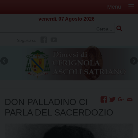
Menu
venerdì, 07 Agosto 2026
f
Y
Seguici su
b
o
u
t
u
b
e
DON PALLADINO CI
PARLA DEL SACERDOZIO