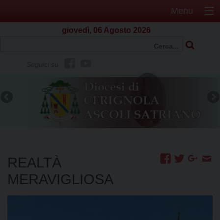
Menu
giovedì, 06 Agosto 2026
f
Y
Seguici su
b
o
u
t
u
b
e
REALTÀ
MERAVIGLIOSA