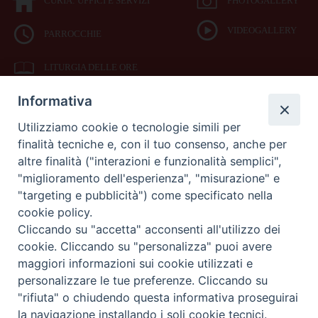
CURIA: UFFICI E SERVIZI
PHOTOGALLERY
VIDEOGALLERY
PARROCCHIE
LITURGIA DELLE ORE
Informativa
BIBBIA CEI ON LINE
Utilizziamo cookie o tecnologie simili per
finalità tecniche e, con il tuo consenso, anche per
SEDE
altre finalità ("interazioni e funzionalità semplici",
VESCOVILE
"miglioramento dell'esperienza", "misurazione" e
"targeting e pubblicità") come specificato nella
cookie policy.
Piazza Duomo 42
Cliccando su "accetta" acconsenti all'utilizzo dei
71042
cookie. Cliccando su "personalizza" puoi avere
Cerignola (Foggia)
maggiori informazioni sui cookie utilizzati e
Tel 0885.42.15.72
Fax 0885.42.94.90
personalizzare le tue preferenze. Cliccando su
"rifiuta" o chiudendo questa informativa proseguirai
Preferenze Cookie
la navigazione installando i soli cookie tecnici.
Copyright 2017 © Diocesi di Cerignola Ascoli Satriano